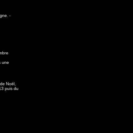
gne. -
embre
s une
 de Noël,
13 puis du