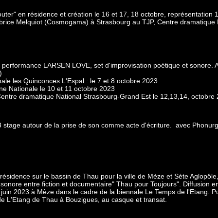
er" en résidence et création le 16 et 17, 18 octobre, représentation 1
brice Melquiot (Cosmogama) à Strasbourg au TJP, Centre dramatique 
a performance LARSEN LOVE, set d'improvisation poétique et sonore. 
)
le les Quinconces L'Espal : le 7 et 8 octobre 2023
e Nationale le 10 et 11 octobre 2023
Centre dramatique National Strasbourg-Grand Est le 12,13,14, octobre
23 stage autour de la prise de son comme acte d'écriture. avec Phonur
résidence sur le bassin de Thau pour la ville de Mèze et Sète Aglopôle
 sonore entre fiction et documentaire" Thau pour Toujours". Diffusion e
 juin 2023 à Mèze dans le cadre de la biennale Le Temps de l'Etang. Pu
e L'Etang de Thau à Bouzigues, au casque et transat.