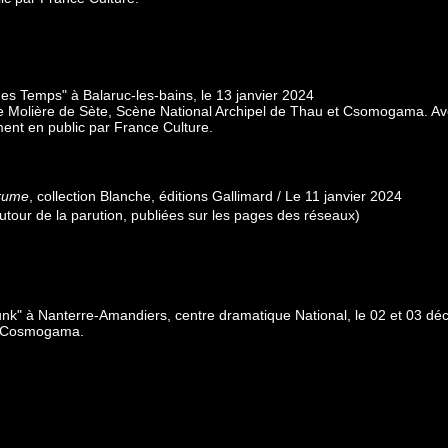
es Temps" à Balaruc-les-bains, le 13 janvier 2024
e Molière de Sète, Scène National Archipel de Thau et Csomogama. Av
ment en public par France Culture.
rume
, collection Blanche, éditions Gallimard / Le 11 janvier 2024
utour de la parution, publiées sur les pages des réseaux)
nk" à Nanterre-Amandiers, centre dramatique National, le 02 et 03 d
t. Cosmogama.