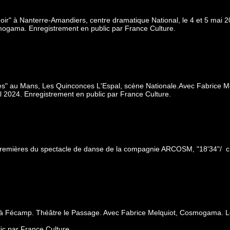
ir" à Nanterre-Amandiers, centre dramatique National, le 4 et 5 mai 
mogama. Enregistrement en public par France Culture.
s" au Mans, Les Quinconces L'Espal, scène Nationale.Avec Fabrice Me
 2024. Enregistrement en public par France Culture.
Premières du spectacle de danse de la compagnie ARCOSM, "18'34"/ cr
à Fécamp. Théâtre le Passage. Avec Fabrice Melquiot, Cosmogama. Le
ic par France Culture.