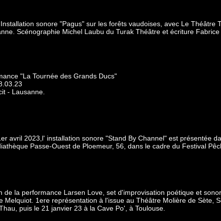
Installation sonore "Pagus" sur les forêts vaudoises, avec Le Théâtre
nne. Scénographie Michel Laubu du Turak Théâtre et écriture Fabrice 
mance "La Tournée des Grands Ducs"
18.03.23
cit - Lausanne.
 avril 2023,l' installation sonore "Stand By Channel" est présentée da
diathèque Passe-Ouest de Ploemeur, 56, dans le cadre du Festival Pê
 de la performance Larsen Love, set d'improvisation poétique et sono
ce Melquiot. 1ere représentation à l'issue au Théâtre Molière de Sète, 
Thau, puis le 21 janvier 23 à la Cave Po', à Toulouse.