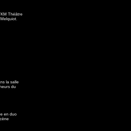
 TKM Théâtre
Melquiot.
ns la salle
cheurs du
re en duo
Scène