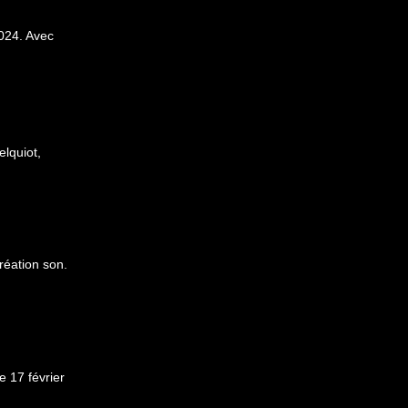
2024. Avec
lquiot,
éation son.
 17 février