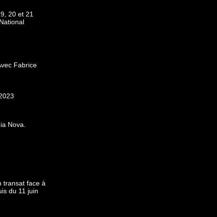
9, 20 et 21
National
Avec
F
abrice
 2023
gia Nova.
,
n transat face à
is du 11 juin