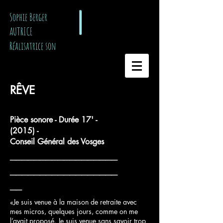
​ Sophie Berger
AUTRICE
Réalisatrice son
RÊVE
Pièce sonore - Durée 17' -
(2015) -
Conseil Général des Vosges
__________________
__________________
__
«Je suis venue à la maison de retraite avec
mes micros, quelques jours, comme on me
l’avait proposé. Je suis venue sans savoir trop