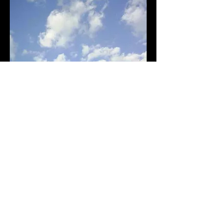
«R-Ê-V-E, le «v» va sur lettre compte triple»...